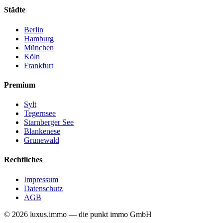
Städte
Berlin
Hamburg
München
Köln
Frankfurt
Premium
Sylt
Tegernsee
Starnberger See
Blankenese
Grunewald
Rechtliches
Impressum
Datenschutz
AGB
©
2026
luxus
.
immo
— die punkt immo GmbH