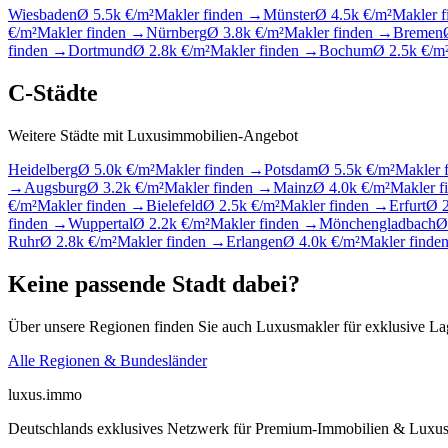
Wiesbaden
Ø 5.5k €/m²
Makler finden →
Münster
Ø 4.5k €/m²
Makler 
€/m²
Makler finden →
Nürnberg
Ø 3.8k €/m²
Makler finden →
Bremen
finden →
Dortmund
Ø 2.8k €/m²
Makler finden →
Bochum
Ø 2.5k €/m
C-Städte
Weitere Städte mit Luxusimmobilien-Angebot
Heidelberg
Ø 5.0k €/m²
Makler finden →
Potsdam
Ø 5.5k €/m²
Makler 
→
Augsburg
Ø 3.2k €/m²
Makler finden →
Mainz
Ø 4.0k €/m²
Makler 
€/m²
Makler finden →
Bielefeld
Ø 2.5k €/m²
Makler finden →
Erfurt
Ø 2
finden →
Wuppertal
Ø 2.2k €/m²
Makler finden →
Mönchengladbach
Ø
Ruhr
Ø 2.8k €/m²
Makler finden →
Erlangen
Ø 4.0k €/m²
Makler finde
Keine passende Stadt dabei?
Über unsere Regionen finden Sie auch Luxusmakler für exklusive La
Alle Regionen & Bundesländer
luxus
.
immo
Deutschlands exklusives Netzwerk für Premium-Immobilien & Luxus