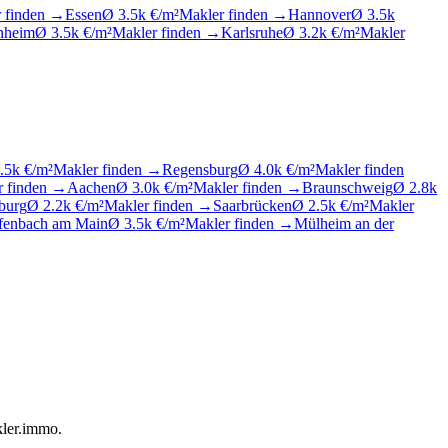
 finden →
Essen
Ø 3.5k €/m²
Makler finden →
Hannover
Ø 3.5k
nheim
Ø 3.5k €/m²
Makler finden →
Karlsruhe
Ø 3.2k €/m²
Makler
.5k €/m²
Makler finden →
Regensburg
Ø 4.0k €/m²
Makler finden
r finden →
Aachen
Ø 3.0k €/m²
Makler finden →
Braunschweig
Ø 2.8k
burg
Ø 2.2k €/m²
Makler finden →
Saarbrücken
Ø 2.5k €/m²
Makler
fenbach am Main
Ø 3.5k €/m²
Makler finden →
Mülheim an der
kler.immo.