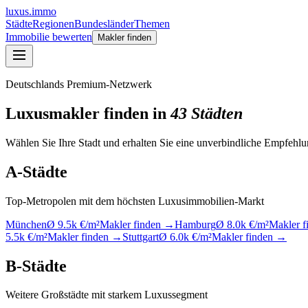
luxus
.
immo
Städte
Regionen
Bundesländer
Themen
Immobilie bewerten
Makler finden
Deutschlands Premium-Netzwerk
Luxusmakler finden in
43 Städten
Wählen Sie Ihre Stadt und erhalten Sie eine unverbindliche Empfehl
A-Städte
Top-Metropolen mit dem höchsten Luxusimmobilien-Markt
München
Ø 9.5k €/m²
Makler finden →
Hamburg
Ø 8.0k €/m²
Makler 
5.5k €/m²
Makler finden →
Stuttgart
Ø 6.0k €/m²
Makler finden →
B-Städte
Weitere Großstädte mit starkem Luxussegment