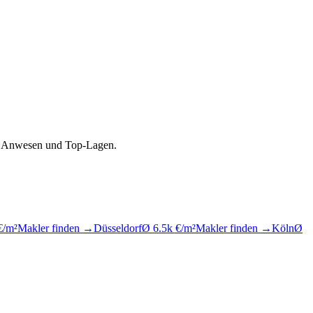
se, Anwesen und Top-Lagen.
€/m²
Makler finden →
Düsseldorf
Ø 6.5k €/m²
Makler finden →
Köln
Ø