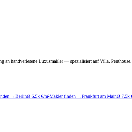
ung an handverlesene Luxusmakler — spezialisiert auf Villa, Penthou
finden →
Berlin
Ø 6.5k €/m²
Makler finden →
Frankfurt am Main
Ø 7.5k 