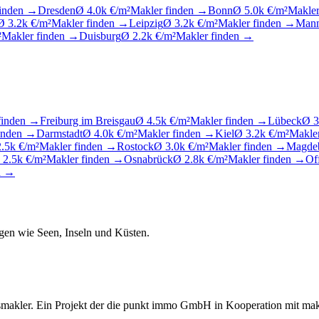
finden →
Dresden
Ø 4.0k €/m²
Makler finden →
Bonn
Ø 5.0k €/m²
Makler
Ø 3.2k €/m²
Makler finden →
Leipzig
Ø 3.2k €/m²
Makler finden →
Man
²
Makler finden →
Duisburg
Ø 2.2k €/m²
Makler finden →
finden →
Freiburg im Breisgau
Ø 4.5k €/m²
Makler finden →
Lübeck
Ø 3
finden →
Darmstadt
Ø 4.0k €/m²
Makler finden →
Kiel
Ø 3.2k €/m²
Makle
.5k €/m²
Makler finden →
Rostock
Ø 3.0k €/m²
Makler finden →
Magde
 2.5k €/m²
Makler finden →
Osnabrück
Ø 2.8k €/m²
Makler finden →
Of
n →
gen wie Seen, Inseln und Küsten.
makler. Ein Projekt der die punkt immo GmbH in Kooperation mit ma